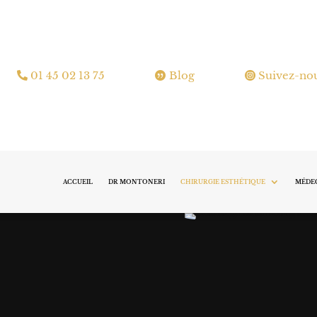
01 45 02 13 75
Blog
Suivez-no
ACCUEIL
DR MONTONERI
CHIRURGIE ESTHÉTIQUE
MÉDEC