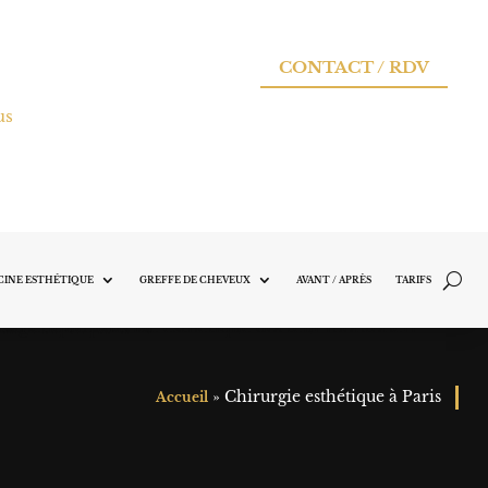
CONTACT / RDV
us
INE ESTHÉTIQUE
GREFFE DE CHEVEUX
AVANT / APRÈS
TARIFS
»
Chirurgie esthétique à Paris
Accueil