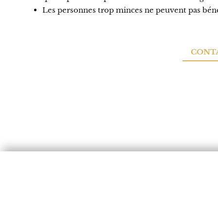
Les personnes trop minces ne peuvent pas bénéf
CONTA
COORDONNÉES
SPÉC
58 Boulevard Emile Augier
Chirurgie