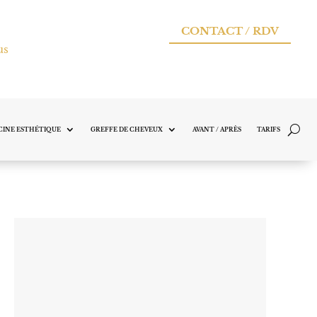
CONTACT / RDV
us
INE ESTHÉTIQUE
GREFFE DE CHEVEUX
AVANT / APRÈS
TARIFS