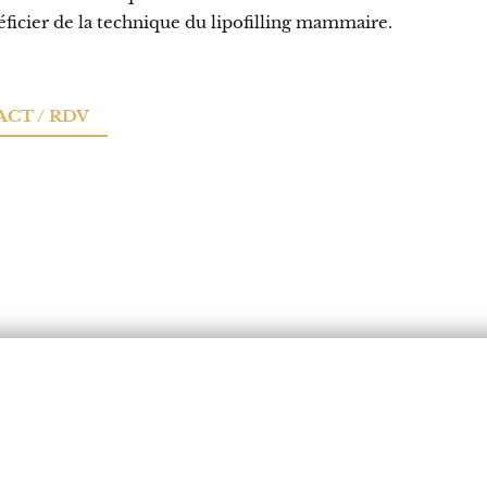
icier de la technique du lipofilling mammaire.
CT / RDV
IALITÉS
LIENS UTILES
 esthétique
Avant/après